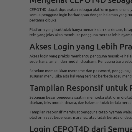
CEPOT4D dapat diposisikan sebagai platform game online y
semua pengguna ingin berhadapan dengan halaman yang rumit.
pertama dibuka.
Platform yang baik tidak hanya menarik dari sisi desain, 
teks yang jelas akan membuat pengguna merasa lebih nyam
Akses Login yang Lebih Pra
Akses login yang praktis membantu pengguna masuk ke hala
sederhana, aman, dan mudah dipahami. Pengguna baru seba
Sebelum memasukkan username dan password, pengguna juga
susunan menu. Jika ada hal yang terlihat berbeda atau menc
Tampilan Responsif untuk
Sebagian besar pengguna saat ini membuka platform digital 
ditekan, teks mudah dibaca, dan halaman tidak terlalu berat
Tampilan responsif membuat pengguna tetap nyaman walaupu
platform saat bepergian, istirahat, atau tidak berada di de
Login CEPOT4D dari Semua