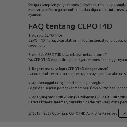
Dengan tampilan yang responsif, akses dari semua perangka
mencari platform game online mudah digunakan. Informasi y
nyaman.
FAQ tentang CEPOT4D
1. Apa itu CEPOT4D?
CEPOT4D merupakan platform hiburan digital yang dapat dia
sederhana.
2. Apakah CEPOT4D bisa dibuka melalui ponsel?
Ya. CEPOT4D dapat disiapkan agar responsif sehingga nyam
3. Bagaimana cara login CEPOT4D dengan aman?
Gunakan link resmi atau sumber tepercaya, periksa alamat s
4. Apa keunggulan login dari semua perangkat?
Login dari semua perangkat memberi fleksibilitas bagi pen
5. Apa yang harus dilakukan jika halaman CEPOT4D sulit dib
Periksa koneksi internet, bersihkan cache browser, coba pera
© 2015 - 2026 Copyright CEPOT4D.
All Rights Reserved.
M