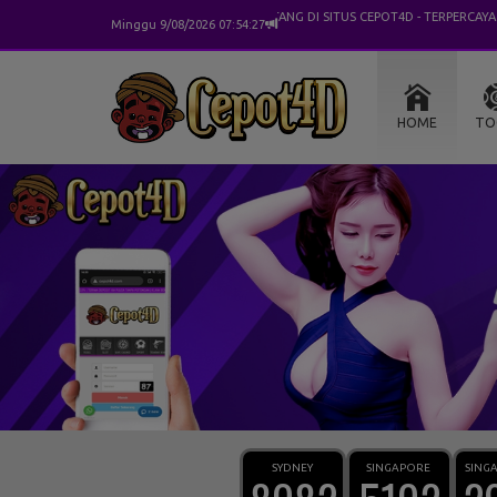
SELAMAT DATANG DI SITUS CEPOT4D - TERPERCAYA GAMES
Minggu 9/08/2026 07:54:28
HOME
TO
SYDNEY
SINGAPORE
SING