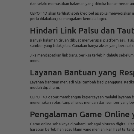
dan selalu memastikan halaman yang dibuka benar-benar a
CEPOT4D akan terlihat lebih kredibel apabila menyediakan i
perlu dilakukan jika mengalami kendala login.
Hindari Link Palsu dan Tau
Banyak halaman tiruan dibuat menyerupai platform asli. T
sumber yang tidak jelas. Gunakan hanya akses yang berasal 
Jika mendapatkan link baru, periksa terlebih dahulu sebelum 
menu.
Layanan Bantuan yang Res
Layanan bantuan menjadi nilai tambah bagi pengguna. Ketik
mudah dipahami.
CEPOT4D dapat membangun kepercayaan melalui layanan ban
menemukan solusi tanpa harus mencari dari sumber yang be
Pengalaman Game Online 
Game online sebaiknya dipahami sebagai hiburan digital. P
harapan berlebihan atau klaim yang menjanjikan hasil terten