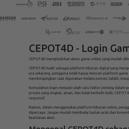
CEPOT4D - Login Gam
CEPOT4D
menghadirkan akses game online yang mudah dibuk
CEPOT4D hadir sebagai platform hiburan digital yang meng
era sekarang, pengguna tidak hanya mencari platform game 
membingungkan saat digunakan melalui ponsel, tablet, mau
Kemudahan login menjadi salah satu faktor penting dalam 
proses yang singkat, aman, dan tidak berbelit-belit. CEPOT
responsif.
Namun, dalam menggunakan platform hiburan online, penggun
dipercaya. Jangan mudah membuka tautan acak dari komentar,
keamanan akun.
Mengenal CEPOT4D sebagai