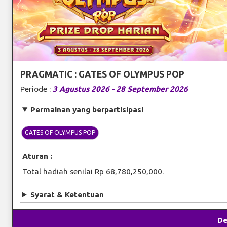
PRAGMATIC : GATES OF OLYMPUS POP
Periode :
3 Agustus 2026 - 28 September 2026
Permainan yang berpartisipasi
GATES OF OLYMPUS POP
Aturan :
Total hadiah senilai Rp 68,780,250,000.
Syarat & Ketentuan
De