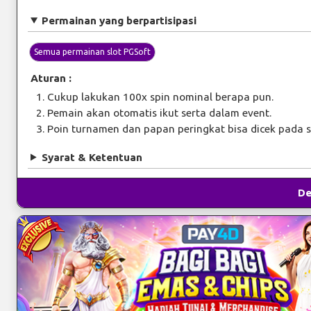
Permainan yang berpartisipasi
Semua permainan slot PGSoft
Aturan :
Cukup lakukan 100x spin nominal berapa pun.
Pemain akan otomatis ikut serta dalam event.
Poin turnamen dan papan peringkat bisa dicek pada 
Syarat & Ketentuan
De