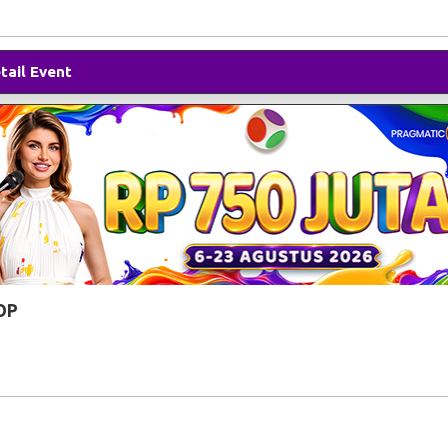
tail Event
OP