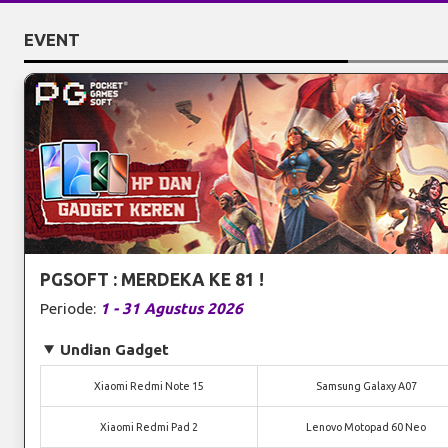
EVENT
PGSOFT : MERDEKA KE 81 !
Periode:
1 - 31 Agustus 2026
Undian Gadget
Xiaomi Redmi Note 15
Samsung Galaxy A07
Xiaomi Redmi Pad 2
Lenovo Motopad 60 Neo