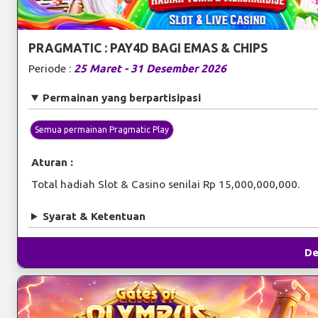
PRAGMATIC : PAY4D BAGI EMAS & CHIPS
Periode :
25 Maret - 31 Desember 2026
Permainan yang berpartisipasi
Semua permainan Pragmatic Play
Aturan :
Total hadiah Slot & Casino senilai Rp 15,000,000,000.
Syarat & Ketentuan
De