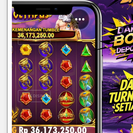
1. BONUS NEW MEMBER 10%
- Bonus Deposit 10% ini hanya berlaku untuk setiap ME
- Bonus 10% Akan di berikan apabila sudah melakukan de
KLIK DISINI
Rekening Bank/E-wallet/QRIS )
- Maksimal Bonus Rp.300.000
Bonus tidak Bisa di gunakan Di Permainan TOGEL & 
2. BONUS DEPOSIT HARIAN 10
- Syarat Untuk Withdraw adalah 3x Turn Over.( termasuk 
- Bonus Deposit Harian 10% ini diberikan kepada semua 
Contoh:
Menggunakan Rekening Bank/E-wallet/QRIS )
KLIK DISINI
Deposit 100.000 + 10% = 110.000, maka 110.000 x 3 = 33
- Maksimal Bonus Rp.100.000
- Pihak CEPOT4D berhak untuk membatalkan bonus atau 
Bonus tidak Bisa di gunakan Di Permainan TOGEL & 
atau melanggar ketentuan yang ada
- Syarat Untuk Withdraw adalah 3x Turn Over.( termasuk 
- Semua keputusan dari CEPOT4D sudah tidak dapat di g
3. BONUS ROLLINGAN SLOT GAM
Contoh: