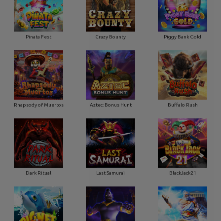
Pinata Fest
Crazy Bounty
Piggy Bank Gold
Rhapsody of Muertos
Aztec: Bonus Hunt
Buffalo Rush
Dark Ritual
Last Samurai
BlackJack21