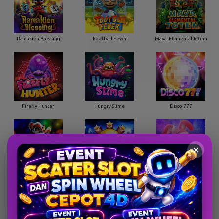
Ramakien Blessing
Football Fever
Maya: Elemental Totem
Firefly Hunter
Hungry Slime
Disco 777
×
Boom of Prosperity
World Cup Final
Bunny to the Moon