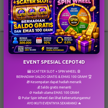
Cookie Hunter
Togel Result
SYDNEY
07-08-2026
0158
EVENT SPESIAL CEPOT4D
SINGAPORE
05-08-2026
0715
🎰 SCATTER SLOT + SPIN WHEEL 🎡
SINGAPORE 45
06-08-2026
BERHADIAH SALDO GRATIS & EMAS 100 GRAM! 🏆
2985
🎁 Kesempatan dapat hadiah menarik
💰 Saldo gratis menanti
MALAYSIA
06-08-2026
4549
🪙 Hadiah utama EMAS 100 GRAM
🎡 Putar Spin Wheel dan lihat keberuntunganmu!
MACAU
06-08-2026
7894
AYO IKUTI EVENTNYA SEKARANG! 🔥