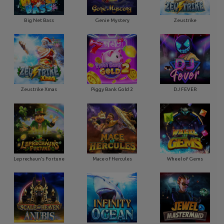
Big Net Bass
Genie Mystery
Zeustrike
Zeustrike Xmas
Piggy Bank Gold 2
DJ FEVER
Leprechaun’s Fortune
Mace of Hercules
Wheel of Gems