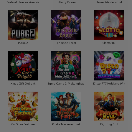
Scale of Heaven: Anubis
Infinity Ocean
Jewel Mastermind
PUBG2
Fantastic Beast
Slotto 4D
Xmas Gift Delight
Squid Game 2: Mukunghwa
Disco 777 Hold and Win
Cai Shen Fortune
Pirate Treasure Hunt
Fighting Bull