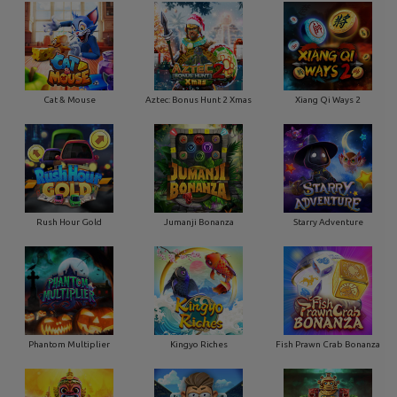
Cat & Mouse
Aztec: Bonus Hunt 2 Xmas
Xiang Qi Ways 2
Rush Hour Gold
Jumanji Bonanza
Starry Adventure
Phantom Multiplier
Kingyo Riches
Fish Prawn Crab Bonanza