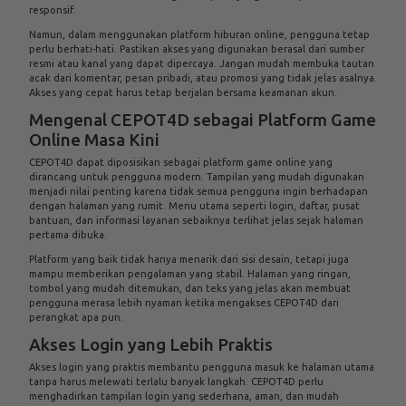
responsif.
Namun, dalam menggunakan platform hiburan online, pengguna tetap
perlu berhati-hati. Pastikan akses yang digunakan berasal dari sumber
resmi atau kanal yang dapat dipercaya. Jangan mudah membuka tautan
acak dari komentar, pesan pribadi, atau promosi yang tidak jelas asalnya.
Akses yang cepat harus tetap berjalan bersama keamanan akun.
Mengenal CEPOT4D sebagai Platform Game
Online Masa Kini
CEPOT4D dapat diposisikan sebagai platform game online yang
dirancang untuk pengguna modern. Tampilan yang mudah digunakan
menjadi nilai penting karena tidak semua pengguna ingin berhadapan
dengan halaman yang rumit. Menu utama seperti login, daftar, pusat
bantuan, dan informasi layanan sebaiknya terlihat jelas sejak halaman
pertama dibuka.
Platform yang baik tidak hanya menarik dari sisi desain, tetapi juga
mampu memberikan pengalaman yang stabil. Halaman yang ringan,
tombol yang mudah ditemukan, dan teks yang jelas akan membuat
pengguna merasa lebih nyaman ketika mengakses CEPOT4D dari
perangkat apa pun.
Akses Login yang Lebih Praktis
Akses login yang praktis membantu pengguna masuk ke halaman utama
tanpa harus melewati terlalu banyak langkah. CEPOT4D perlu
menghadirkan tampilan login yang sederhana, aman, dan mudah