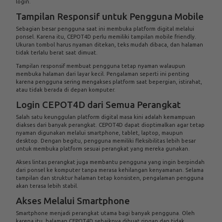
login.
Tampilan Responsif untuk Pengguna Mobile
Sebagian besar pengguna saat ini membuka platform digital melalui
ponsel. Karena itu, CEPOT4D perlu memiliki tampilan mobile friendly.
Ukuran tombol harus nyaman ditekan, teks mudah dibaca, dan halaman
tidak terlalu berat saat dimuat.
Tampilan responsif membuat pengguna tetap nyaman walaupun
membuka halaman dari layar kecil. Pengalaman seperti ini penting
karena pengguna sering mengakses platform saat bepergian, istirahat,
atau tidak berada di depan komputer.
Login CEPOT4D dari Semua Perangkat
Salah satu keunggulan platform digital masa kini adalah kemampuan
diakses dari banyak perangkat. CEPOT4D dapat dioptimalkan agar tetap
nyaman digunakan melalui smartphone, tablet, laptop, maupun
desktop. Dengan begitu, pengguna memiliki fleksibilitas lebih besar
untuk membuka platform sesuai perangkat yang mereka gunakan.
Akses lintas perangkat juga membantu pengguna yang ingin berpindah
dari ponsel ke komputer tanpa merasa kehilangan kenyamanan. Selama
tampilan dan struktur halaman tetap konsisten, pengalaman pengguna
akan terasa lebih stabil.
Akses Melalui Smartphone
Smartphone menjadi perangkat utama bagi banyak pengguna. Oleh
karena itu, halaman CEPOT4D sebaiknya dibuat ringan dan tidak