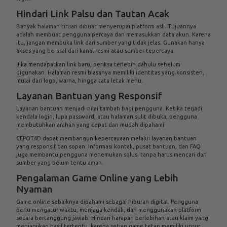
Hindari Link Palsu dan Tautan Acak
Banyak halaman tiruan dibuat menyerupai platform asli. Tujuannya
adalah membuat pengguna percaya dan memasukkan data akun. Karena
itu, jangan membuka link dari sumber yang tidak jelas. Gunakan hanya
akses yang berasal dari kanal resmi atau sumber tepercaya.
Jika mendapatkan link baru, periksa terlebih dahulu sebelum
digunakan. Halaman resmi biasanya memiliki identitas yang konsisten,
mulai dari logo, warna, hingga tata letak menu.
Layanan Bantuan yang Responsif
Layanan bantuan menjadi nilai tambah bagi pengguna. Ketika terjadi
kendala login, lupa password, atau halaman sulit dibuka, pengguna
membutuhkan arahan yang cepat dan mudah dipahami.
CEPOT4D dapat membangun kepercayaan melalui layanan bantuan
yang responsif dan sopan. Informasi kontak, pusat bantuan, dan FAQ
juga membantu pengguna menemukan solusi tanpa harus mencari dari
sumber yang belum tentu aman.
Pengalaman Game Online yang Lebih
Nyaman
Game online sebaiknya dipahami sebagai hiburan digital. Pengguna
perlu mengatur waktu, menjaga kendali, dan menggunakan platform
secara bertanggung jawab. Hindari harapan berlebihan atau klaim yang
menjanjikan hasil tertentu, karena setiap game tetap memiliki unsur