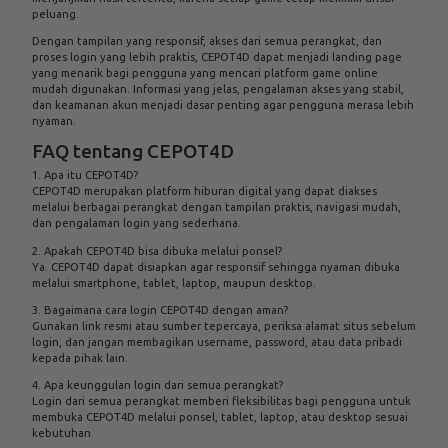
peluang.
Dengan tampilan yang responsif, akses dari semua perangkat, dan
proses login yang lebih praktis, CEPOT4D dapat menjadi landing page
yang menarik bagi pengguna yang mencari platform game online
mudah digunakan. Informasi yang jelas, pengalaman akses yang stabil,
dan keamanan akun menjadi dasar penting agar pengguna merasa lebih
nyaman.
FAQ tentang CEPOT4D
1. Apa itu CEPOT4D?
CEPOT4D merupakan platform hiburan digital yang dapat diakses
melalui berbagai perangkat dengan tampilan praktis, navigasi mudah,
dan pengalaman login yang sederhana.
2. Apakah CEPOT4D bisa dibuka melalui ponsel?
Ya. CEPOT4D dapat disiapkan agar responsif sehingga nyaman dibuka
melalui smartphone, tablet, laptop, maupun desktop.
3. Bagaimana cara login CEPOT4D dengan aman?
Gunakan link resmi atau sumber tepercaya, periksa alamat situs sebelum
login, dan jangan membagikan username, password, atau data pribadi
kepada pihak lain.
4. Apa keunggulan login dari semua perangkat?
Login dari semua perangkat memberi fleksibilitas bagi pengguna untuk
membuka CEPOT4D melalui ponsel, tablet, laptop, atau desktop sesuai
kebutuhan.