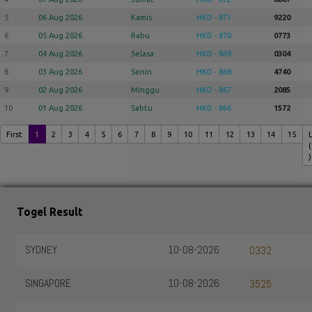
5
06 Aug 2026
Kamis
HKD - 871
9220
6
05 Aug 2026
Rabu
HKD - 870
0773
7
04 Aug 2026
Selasa
HKD - 869
0304
8
03 Aug 2026
Senin
HKD - 868
4740
9
02 Aug 2026
Minggu
HKD - 867
2085
10
01 Aug 2026
Sabtu
HKD - 866
1572
First
1
2
3
4
5
6
7
8
9
10
11
12
13
14
15
(
)
Togel Result
SYDNEY
10-08-2026
0332
SINGAPORE
10-08-2026
3525