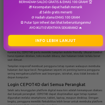
BERHADIAH SALDO GRATIS & EMAS 100 GRAM! 🏆
Akses login yang praktis membantu pengguna masuk ke halaman utama
🎁 Kesempatan dapat hadiah menarik
tanpa harus melewati terlalu banyak langkah. CEPOT4D perlu menghadirkan
tampilan login yang sederhana, aman, dan mudah dipahami. Pengguna baru
💰 Saldo gratis menanti
sebaiknya dapat menemukan tombol masuk dan daftar tanpa harus mencari
🪙 Hadiah utama EMAS 100 GRAM
terlalu lama.
🎡 Putar Spin Wheel dan lihat keberuntunganmu!
Sebelum memasukkan username dan password, pengguna juga perlu
AYO IKUTI EVENTNYA SEKARANG! 🔥
memastikan alamat halaman benar. Periksa penulisan domain, tampilan logo,
warna halaman, dan susunan menu. Jika ada hal yang terlihat berbeda atau
mencurigakan, sebaiknya jangan langsung melakukan login.
INFO LEBIH LANJUT
Tampilan Responsif untuk Pengguna Mobile
Sebagian besar pengguna saat ini membuka platform digital melalui ponsel.
Karena itu, CEPOT4D perlu memiliki tampilan mobile friendly. Ukuran tombol
harus nyaman ditekan, teks mudah dibaca, dan halaman tidak terlalu berat
saat dimuat.
Tampilan responsif membuat pengguna tetap nyaman walaupun membuka
halaman dari layar kecil. Pengalaman seperti ini penting karena pengguna
sering mengakses platform saat bepergian, istirahat, atau tidak berada di
depan komputer.
Login CEPOT4D dari Semua Perangkat
Salah satu keunggulan platform digital masa kini adalah kemampuan diakses
dari banyak perangkat. CEPOT4D dapat dioptimalkan agar tetap nyaman
digunakan melalui smartphone, tablet, laptop, maupun desktop. Dengan
begitu, pengguna memiliki fleksibilitas lebih besar untuk membuka platform