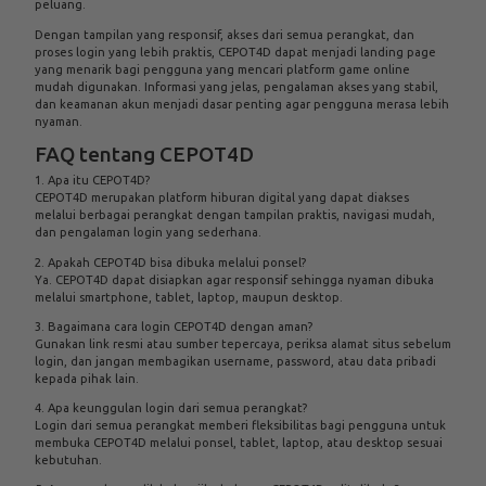
peluang.
Dengan tampilan yang responsif, akses dari semua perangkat, dan
proses login yang lebih praktis, CEPOT4D dapat menjadi landing page
yang menarik bagi pengguna yang mencari platform game online
mudah digunakan. Informasi yang jelas, pengalaman akses yang stabil,
dan keamanan akun menjadi dasar penting agar pengguna merasa lebih
nyaman.
FAQ tentang CEPOT4D
1. Apa itu CEPOT4D?
CEPOT4D merupakan platform hiburan digital yang dapat diakses
melalui berbagai perangkat dengan tampilan praktis, navigasi mudah,
dan pengalaman login yang sederhana.
2. Apakah CEPOT4D bisa dibuka melalui ponsel?
Ya. CEPOT4D dapat disiapkan agar responsif sehingga nyaman dibuka
melalui smartphone, tablet, laptop, maupun desktop.
3. Bagaimana cara login CEPOT4D dengan aman?
Gunakan link resmi atau sumber tepercaya, periksa alamat situs sebelum
login, dan jangan membagikan username, password, atau data pribadi
kepada pihak lain.
4. Apa keunggulan login dari semua perangkat?
Login dari semua perangkat memberi fleksibilitas bagi pengguna untuk
membuka CEPOT4D melalui ponsel, tablet, laptop, atau desktop sesuai
kebutuhan.