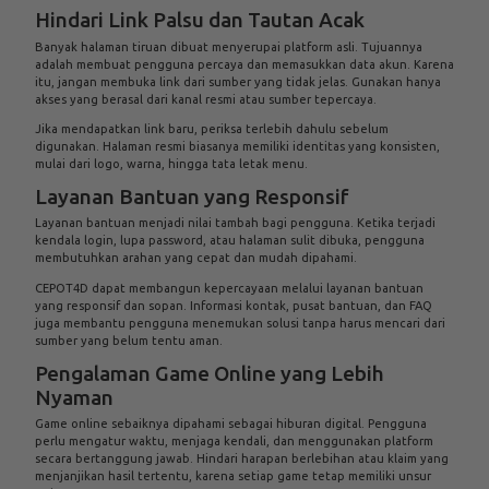
Hindari Link Palsu dan Tautan Acak
Banyak halaman tiruan dibuat menyerupai platform asli. Tujuannya
adalah membuat pengguna percaya dan memasukkan data akun. Karena
itu, jangan membuka link dari sumber yang tidak jelas. Gunakan hanya
akses yang berasal dari kanal resmi atau sumber tepercaya.
Jika mendapatkan link baru, periksa terlebih dahulu sebelum
digunakan. Halaman resmi biasanya memiliki identitas yang konsisten,
mulai dari logo, warna, hingga tata letak menu.
Layanan Bantuan yang Responsif
Layanan bantuan menjadi nilai tambah bagi pengguna. Ketika terjadi
kendala login, lupa password, atau halaman sulit dibuka, pengguna
membutuhkan arahan yang cepat dan mudah dipahami.
CEPOT4D dapat membangun kepercayaan melalui layanan bantuan
yang responsif dan sopan. Informasi kontak, pusat bantuan, dan FAQ
juga membantu pengguna menemukan solusi tanpa harus mencari dari
sumber yang belum tentu aman.
Pengalaman Game Online yang Lebih
Nyaman
Game online sebaiknya dipahami sebagai hiburan digital. Pengguna
perlu mengatur waktu, menjaga kendali, dan menggunakan platform
secara bertanggung jawab. Hindari harapan berlebihan atau klaim yang
menjanjikan hasil tertentu, karena setiap game tetap memiliki unsur