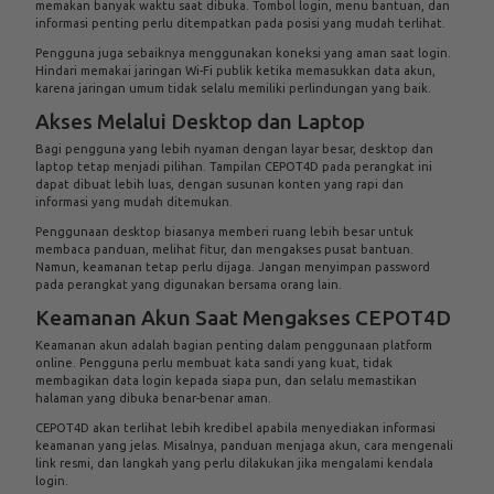
memakan banyak waktu saat dibuka. Tombol login, menu bantuan, dan
informasi penting perlu ditempatkan pada posisi yang mudah terlihat.
Pengguna juga sebaiknya menggunakan koneksi yang aman saat login.
Hindari memakai jaringan Wi-Fi publik ketika memasukkan data akun,
karena jaringan umum tidak selalu memiliki perlindungan yang baik.
Akses Melalui Desktop dan Laptop
Bagi pengguna yang lebih nyaman dengan layar besar, desktop dan
laptop tetap menjadi pilihan. Tampilan CEPOT4D pada perangkat ini
dapat dibuat lebih luas, dengan susunan konten yang rapi dan
informasi yang mudah ditemukan.
Penggunaan desktop biasanya memberi ruang lebih besar untuk
membaca panduan, melihat fitur, dan mengakses pusat bantuan.
Namun, keamanan tetap perlu dijaga. Jangan menyimpan password
pada perangkat yang digunakan bersama orang lain.
Keamanan Akun Saat Mengakses CEPOT4D
Keamanan akun adalah bagian penting dalam penggunaan platform
online. Pengguna perlu membuat kata sandi yang kuat, tidak
membagikan data login kepada siapa pun, dan selalu memastikan
halaman yang dibuka benar-benar aman.
CEPOT4D akan terlihat lebih kredibel apabila menyediakan informasi
keamanan yang jelas. Misalnya, panduan menjaga akun, cara mengenali
link resmi, dan langkah yang perlu dilakukan jika mengalami kendala
login.