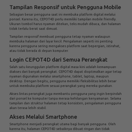
Tampilan Responsif untuk Pengguna Mobile
Sebagian besar pengguna saat ini membuka platform digital melalui
ponsel. Karena itu, CEPOT4D perlu memiliki tampilan mobile friendly.
Ukuran tombol harus nyaman ditekan, teks mudah dibaca, dan halaman
tidak terlalu berat saat dimuat.
Tampilan responsif membuat pengguna tetap nyaman walaupun
membuka halaman dari layar kecil. Pengalaman seperti ini penting
karena pengguna sering mengakses platform saat bepergian, istirahat,
atau tidak berada di depan komputer.
Login CEPOT4D dari Semua Perangkat
Salah satu keunggulan platform digital masa kini adalah kemampuan
diakses dari banyak perangkat. CEPOT4D dapat dioptimalkan agar tetap
nyaman digunakan melalui smartphone, tablet, laptop, maupun
desktop. Dengan begitu, pengguna memiliki fleksibilitas lebih besar
untuk membuka platform sesuai perangkat yang mereka gunakan.
Akses lintas perangkat juga membantu pengguna yang ingin berpindah
dari ponsel ke komputer tanpa merasa kehilangan kenyamanan. Selama
tampilan dan struktur halaman tetap konsisten, pengalaman pengguna
akan terasa lebih stabil.
Akses Melalui Smartphone
Smartphone menjadi perangkat utama bagi banyak pengguna. Oleh
karena itu, halaman CEPOT4D sebaiknya dibuat ringan dan tidak