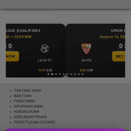
SPAIN LA LIGA
August 16, 2026 — 02:30 WIB
0 : 0
Previous
Next
BET NOW
Sevilla
Rayo Vallecano
0.25
0.95
-0.25
0.95
TENTANG KAMI
BANTUAN
PERATURAN
INFORMASI BANK
HUBUNGI KAMI
KEBIJAKAN PRIVASI
PERSETUJUAN COOKIES