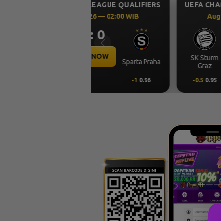
UEFA CHAMPIONS LEAGUE QUALIF
August 11, 2026 — 22:59 WIB
0 : 0
Previous
BET NOW
Union 
Bodo Glimt
Gill
0.75
0.82
-0.75
Aztec Legacy
Ca
Wonders of Grand
Won