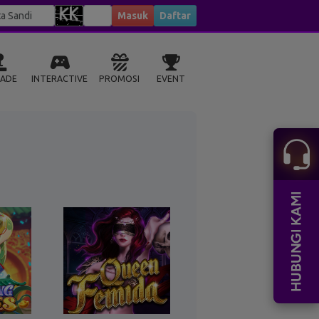
, DOMPET DIGITAL, QRIS DAN PULSA TANPA POTONGAN | INFO SELENGKAPNYA - WA : 
Masuk
Daftar
ADE
INTERACTIVE
PROMOSI
EVENT