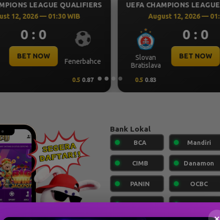
IERS
E-FOOTBALL F24 ELITE CLUB FRIENDLY
E-FO
August 7, 2026 — 14:45 WIB
0 : 0
BET NOW
Saint-
e-Barcelona
e-Feyenoord
e-RB 
oise
1.00
1.5
0.59
-1.5
-0.83
0.0
iShen Mega
Mahjong Gold:
Mahjong Go
Fortune
Dragon
Phoenix
Bank Lokal
DBS
NOBU
Sinarmas
Mega
Superbank
ders of Giza
God's Gambit:
Space Quest:
E Money & Pulsa