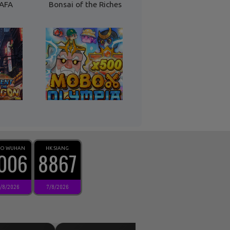
AFA
Bonsai of the Riches
 Dragon
Mobox Olympia
TO WUHAN
HK SIANG
006
8867
/8/2026
7/8/2026
Mahjong Gold: Lion