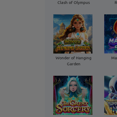
Clash of Olympus
R
Wonder of Hanging
Ma
Garden