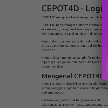
Shipwrecked Riches
God's
CEPOT4D - Login
CEPOT4D
menghadirkan akses game online yang
CEPOT4D hadir sebagai platform hiburan digita
era sekarang, pengguna tidak hanya mencari pl
membingungkan saat digunakan melalui ponsel,
Kemudahan login menjadi salah satu faktor pe
proses yang singkat, aman, dan tidak berbelit-
responsif.
Santa's Payday
B
Namun, dalam menggunakan platform hiburan onl
dipercaya. Jangan mudah membuka tautan acak da
keamanan akun.
Mengenal CEPOT4D se
CEPOT4D dapat diposisikan sebagai platform g
semua pengguna ingin berhadapan dengan halaman
pertama dibuka.
Platform yang baik tidak hanya menarik dari s
teks yang jelas akan membuat pengguna merasa