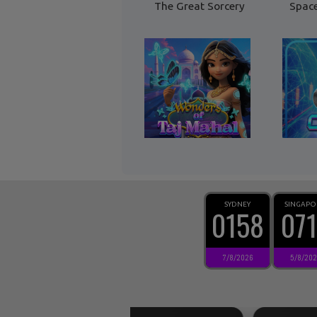
The Great Sorcery
Spac
Wonders of Taj Mahal
C
SYDNEY
SINGAP
0158
07
7/8/2026
5/8/20
Apes Squad
Into T