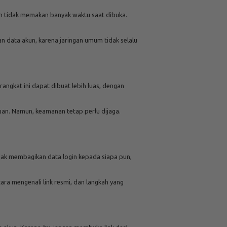
n tidak memakan banyak waktu saat dibuka.
n data akun, karena jaringan umum tidak selalu
ngkat ini dapat dibuat lebih luas, dengan
an. Namun, keamanan tetap perlu dijaga.
dak membagikan data login kepada siapa pun,
ara mengenali link resmi, dan langkah yang