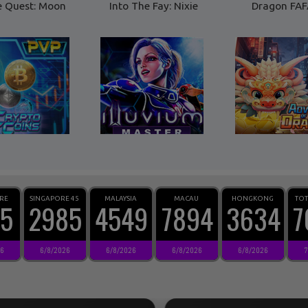
e Quest: Moon
Into The Fay: Nixie
Dragon FAF
rypto Coin
Illuvium Master
Advent of the
ORE
SINGAPORE 45
MALAYSIA
MACAU
HONGKONG
TO
15
2985
4549
7894
3634
7
26
6/8/2026
6/8/2026
6/8/2026
6/8/2026
7
he Fay: Snowie
Lucky Coins
Jarvis