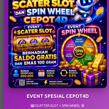
melalui ponsel, tablet, maupun desktop.
Kemudahan login menjadi salah satu faktor penting dalam pengalaman
pengguna. Ketika seseorang ingin membuka platform game online, mereka
biasanya menginginkan proses yang singkat, aman, dan tidak berbelit-belit.
CEPOT4D dapat menjadi pilihan bagi pengguna yang mencari akses
sederhana dengan tampilan yang lebih rapi dan responsif.
Namun, dalam menggunakan platform hiburan online, pengguna tetap perlu
berhati-hati. Pastikan akses yang digunakan berasal dari sumber resmi atau
kanal yang dapat dipercaya. Jangan mudah membuka tautan acak dari
komentar, pesan pribadi, atau promosi yang tidak jelas asalnya. Akses yang
cepat harus tetap berjalan bersama keamanan akun.
Mengenal CEPOT4D sebagai Platform Game
Online Masa Kini
CEPOT4D dapat diposisikan sebagai platform game online yang dirancang
untuk pengguna modern. Tampilan yang mudah digunakan menjadi nilai
penting karena tidak semua pengguna ingin berhadapan dengan halaman
yang rumit. Menu utama seperti login, daftar, pusat bantuan, dan informasi
layanan sebaiknya terlihat jelas sejak halaman pertama dibuka.
Platform yang baik tidak hanya menarik dari sisi desain, tetapi juga mampu
memberikan pengalaman yang stabil. Halaman yang ringan, tombol yang
EVENT SPESIAL CEPOT4D
mudah ditemukan, dan teks yang jelas akan membuat pengguna merasa
lebih nyaman ketika mengakses CEPOT4D dari perangkat apa pun.
Akses Login yang Lebih Praktis
🎰 SCATTER SLOT + SPIN WHEEL 🎡