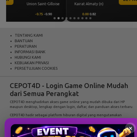
Kairat Almaty (n)
Levski Sofia
0.00
0.82
0.00
-0.94
TENTANG KAMI
BANTUAN
PERATURAN
INFORMASI BANK
HUBUNGI KAMI
KEBIJAKAN PRIVASI
PERSETUJUAN COOKIES
CEPOT4D - Login Game Online Mudah
dari Semua Perangkat
CEPOT4D
menghadirkan akses game online yang mudah dibuka dari HP
maupun desktop, lengkap dengan login, daftar, dan panduan akses terbaru.
CEPOT4D hadir sebagai platform hiburan digital yang mengutamakan
kemudahan akses, tampilan praktis, dan pengalaman login yang nyaman dari
berbagai perangkat. Di era sekarang, pengguna tidak hanya mencari
×
platform game online yang menarik, tetapi juga membutuhkan halaman yang
cepat dibuka, mudah dipahami, dan tidak membingungkan saat digunakan