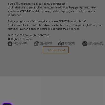
4. Apa keunggulan login dari semua perangkat?
Login dari semua perangkat memberi fleksibilitas bagi pengguna untuk
membuka CEPOT4D melalui ponsel, tablet, laptop, atau desktop sesuai
kebutuhan.
5. Apa yang harus dilakukan jika halaman CEPOT4D sulit dibuka?
Periksa koneksi internet, bersihkan cache browser, coba perangkat lain, dan
hubungi layanan bantuan resmi jika kendala masih terjadi.
© 2015 - 2026 Copyright CEPOT4D.
All Rights Reserved.
LAPOR PUSAT