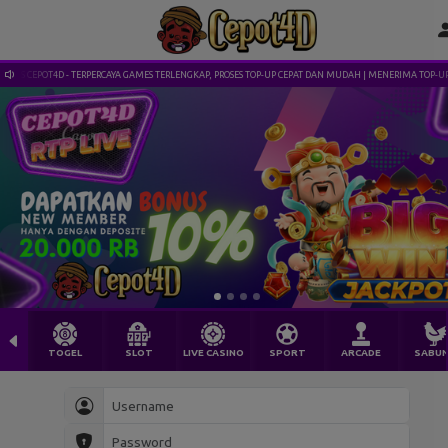
EPOT4D - TERPERCAYA GAMES TERLENGKAP, PROSES TOP-UP CEPAT DAN MUDAH | MENERIMA TOP-UP VIA BAN
TOGEL
SLOT
LIVE CASINO
SPORT
ARCADE
SABU