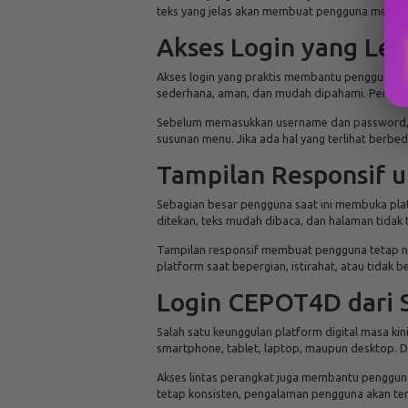
teks yang jelas akan membuat pengguna merasa
Akses Login yang Leb
Akses login yang praktis membantu pengguna m
sederhana, aman, dan mudah dipahami. Penggun
Sebelum memasukkan username dan password, pe
susunan menu. Jika ada hal yang terlihat berbe
Tampilan Responsif 
Sebagian besar pengguna saat ini membuka platf
ditekan, teks mudah dibaca, dan halaman tidak t
Tampilan responsif membuat pengguna tetap ny
platform saat bepergian, istirahat, atau tidak 
Login CEPOT4D dari 
Salah satu keunggulan platform digital masa k
smartphone, tablet, laptop, maupun desktop. D
Akses lintas perangkat juga membantu pengguna
tetap konsisten, pengalaman pengguna akan tera