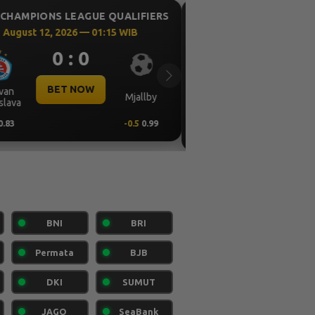
OTBALL F24 ELITE CLUB FRIENDLY
August 7, 2026 — 10:00 WIB
0 : 0
Next
BET NOW
e-
helsea
Manchester
United
0
0.00
0.00
0.00
Maybank
Mestika
UOB
BluBCA