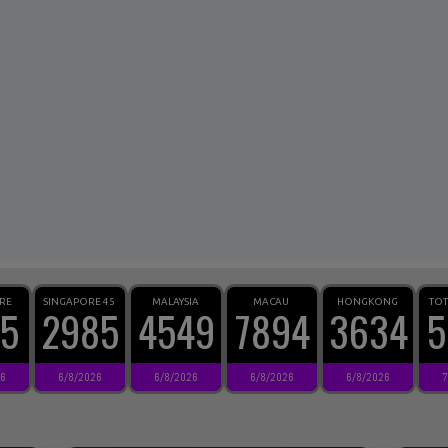
ORE
SINGAPORE 45
MALAYSIA
MACAU
HONGKONG
TO
15
2985
4549
7894
3634
5
26
6/8/2026
6/8/2026
6/8/2026
6/8/2026
7