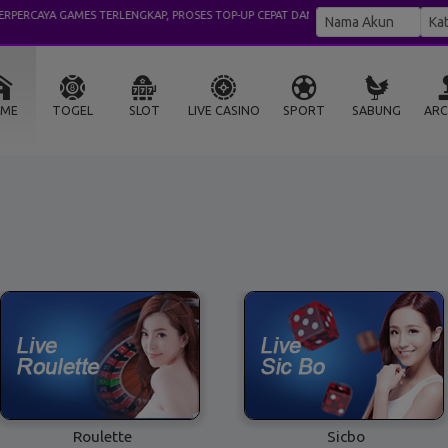
 GAMES TERLENGKAP, PROSES TOP-UP CEPAT DAN MUDAH | MENERIMA TOP-UP VIA BAN
ME
TOGEL
SLOT
LIVE CASINO
SPORT
SABUNG
ARC
Roulette
Sicbo