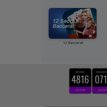
12 Baccarat
SYDNEY
SINGAP
4816
07
6/8/2026
5/8/20