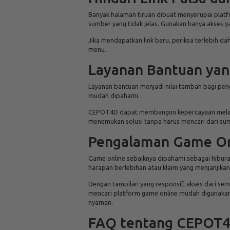
Banyak halaman tiruan dibuat menyerupai platf
sumber yang tidak jelas. Gunakan hanya akses y
Jika mendapatkan link baru, periksa terlebih da
menu.
Layanan Bantuan yan
Layanan bantuan menjadi nilai tambah bagi pen
mudah dipahami.
CEPOT4D dapat membangun kepercayaan melalui
menemukan solusi tanpa harus mencari dari su
Pengalaman Game On
Game online sebaiknya dipahami sebagai hibura
harapan berlebihan atau klaim yang menjanjikan 
Dengan tampilan yang responsif, akses dari se
mencari platform game online mudah digunakan.
nyaman.
FAQ tentang CEPOT