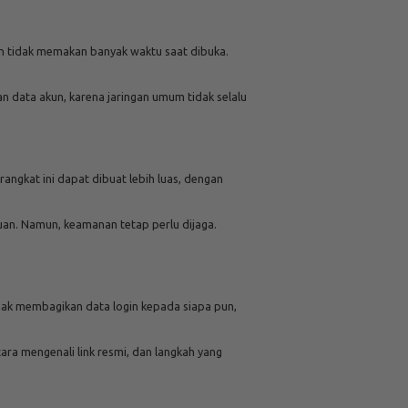
n tidak memakan banyak waktu saat dibuka.
n data akun, karena jaringan umum tidak selalu
ngkat ini dapat dibuat lebih luas, dengan
an. Namun, keamanan tetap perlu dijaga.
dak membagikan data login kepada siapa pun,
ara mengenali link resmi, dan langkah yang