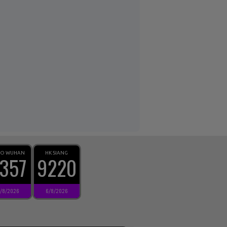
TO WUHAN
HK SIANG
357
9220
/8/2026
6/8/2026