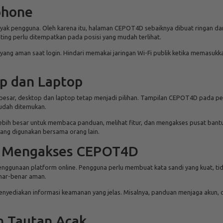
phone
ak pengguna. Oleh karena itu, halaman CEPOT4D sebaiknya dibuat ringan da
ing perlu ditempatkan pada posisi yang mudah terlihat.
ng aman saat login. Hindari memakai jaringan Wi-Fi publik ketika memasukka
op dan Laptop
besar, desktop dan laptop tetap menjadi pilihan. Tampilan CEPOT4D pada pera
mudah ditemukan.
bih besar untuk membaca panduan, melihat fitur, dan mengakses pusat bantu
ng digunakan bersama orang lain.
t Mengakses CEPOT4D
nggunaan platform online. Pengguna perlu membuat kata sandi yang kuat, ti
nar-benar aman.
enyediakan informasi keamanan yang jelas. Misalnya, panduan menjaga akun, c
an Tautan Acak