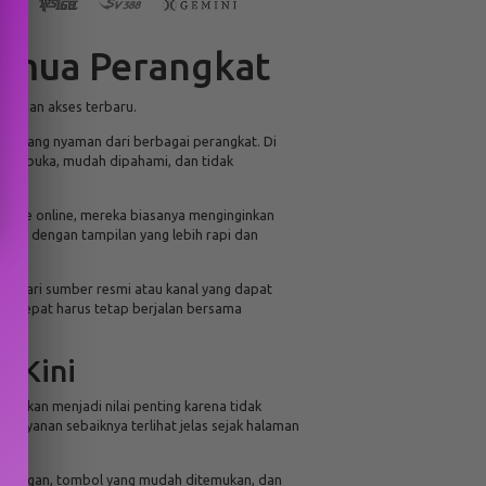
emua Perangkat
anduan akses terbaru.
in yang nyaman dari berbagai perangkat. Di
at dibuka, mudah dipahami, dan tidak
game online, mereka biasanya menginginkan
hana dengan tampilan yang lebih rapi dan
al dari sumber resmi atau kanal yang dapat
ang cepat harus tetap berjalan bersama
 Kini
nakan menjadi nilai penting karena tidak
 layanan sebaiknya terlihat jelas sejak halaman
ang ringan, tombol yang mudah ditemukan, dan