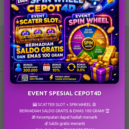
Bodo Glimt
Union Saint-Gilloise
0.75
0.77
-0.75
-0.95
TENTANG KAMI
BANTUAN
PERATURAN
INFORMASI BANK
HUBUNGI KAMI
KEBIJAKAN PRIVASI
PERSETUJUAN COOKIES
CEPOT4D - Login Game Online
Mudah dari Semua Perangkat
EVENT SPESIAL CEPOT4D
CEPOT4D
menghadirkan akses game online yang mudah dibuka dari HP
maupun desktop, lengkap dengan login, daftar, dan panduan akses
🎰 SCATTER SLOT + SPIN WHEEL 🎡
terbaru.
BERHADIAH SALDO GRATIS & EMAS 100 GRAM! 🏆
CEPOT4D hadir sebagai platform hiburan digital yang mengutamakan
🎁 Kesempatan dapat hadiah menarik
kemudahan akses, tampilan praktis, dan pengalaman login yang nyaman
dari berbagai perangkat. Di era sekarang, pengguna tidak hanya
💰 Saldo gratis menanti
mencari platform game online yang menarik, tetapi juga membutuhkan