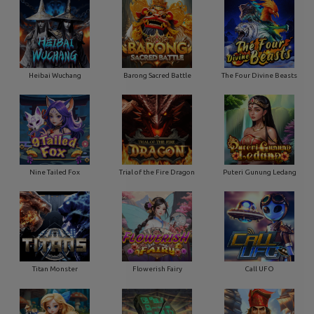
Heibai Wuchang
Barong Sacred Battle
The Four Divine Beasts
Nine Tailed Fox
Trial of the Fire Dragon
Puteri Gunung Ledang
Titan Monster
Flowerish Fairy
Call UFO