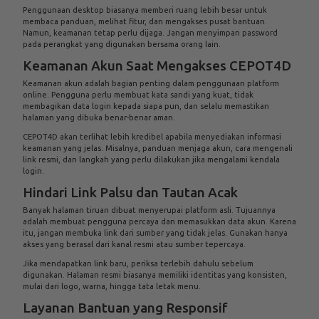
Penggunaan desktop biasanya memberi ruang lebih besar untuk
membaca panduan, melihat fitur, dan mengakses pusat bantuan.
Namun, keamanan tetap perlu dijaga. Jangan menyimpan password
pada perangkat yang digunakan bersama orang lain.
Keamanan Akun Saat Mengakses CEPOT4D
Keamanan akun adalah bagian penting dalam penggunaan platform
online. Pengguna perlu membuat kata sandi yang kuat, tidak
membagikan data login kepada siapa pun, dan selalu memastikan
halaman yang dibuka benar-benar aman.
CEPOT4D akan terlihat lebih kredibel apabila menyediakan informasi
keamanan yang jelas. Misalnya, panduan menjaga akun, cara mengenali
link resmi, dan langkah yang perlu dilakukan jika mengalami kendala
login.
Hindari Link Palsu dan Tautan Acak
Banyak halaman tiruan dibuat menyerupai platform asli. Tujuannya
adalah membuat pengguna percaya dan memasukkan data akun. Karena
itu, jangan membuka link dari sumber yang tidak jelas. Gunakan hanya
akses yang berasal dari kanal resmi atau sumber tepercaya.
Jika mendapatkan link baru, periksa terlebih dahulu sebelum
digunakan. Halaman resmi biasanya memiliki identitas yang konsisten,
mulai dari logo, warna, hingga tata letak menu.
Layanan Bantuan yang Responsif