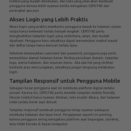
tombol yang mudah ditemukan, dan teks yang jelas akan membuat
pengguna merasa lebih nyaman ketika mengakses CEPOT4D dari
perangkat apa pun.
Akses Login yang Lebih Praktis
Akses login yang praktis membantu pengguna masuk ke halaman utama
tanpa harus melewati terlalu banyak langkah. CEPOT4D perlu
menghadirkan tampilan login yang sederhana, aman, dan mudah
dipahami. Pengguna baru sebaiknya dapat menemukan tombol masuk
dan daftar tanpa harus mencari terlalu lama.
Sebelum memasukkan username dan password, pengguna juga perlu
memastikan alamat halaman benar. Periksa penulisan domain, tampilan
logo, warna halaman, dan susunan menu. Jika ada hal yang terlihat
berbeda atau mencurigakan, sebaiknya jangan langsung melakukan
login.
Tampilan Responsif untuk Pengguna Mobile
Sebagian besar pengguna saat ini membuka platform digital melalui
ponsel. Karena itu, CEPOT4D perlu memiliki tampilan mobile friendly.
Ukuran tombol harus nyaman ditekan, teks mudah dibaca, dan halaman
tidak terlalu berat saat dimuat.
Tampilan responsif membuat pengguna tetap nyaman walaupun
membuka halaman dari layar kecil. Pengalaman seperti ini penting
karena pengguna sering mengakses platform saat bepergian, istirahat,
atau tidak berada di depan komputer.