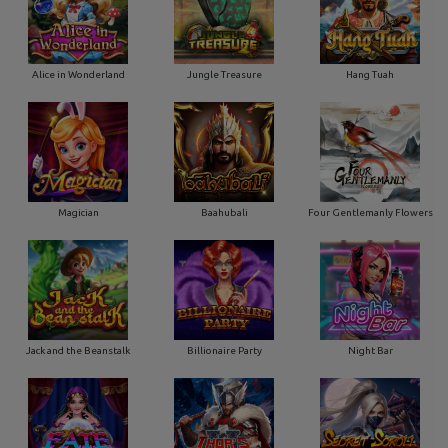
Alice in Wonderland
Jungle Treasure
Hang Tuah
Magician
Baahubali
Four Gentlemanly Flowers
Jack and the Beanstalk
Billionaire Party
Night Bar