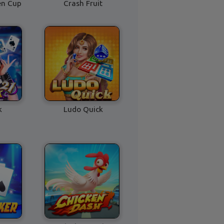
en Cup
Crash Fruit
k
Ludo Quick