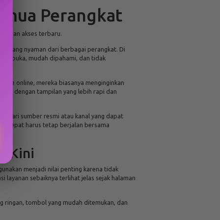
emua Perangkat
anduan akses terbaru.
in yang nyaman dari berbagai perangkat. Di
at dibuka, mudah dipahami, dan tidak
er 2
Jogo do Bicho
game online, mereka biasanya menginginkan
hana dengan tampilan yang lebih rapi dan
al dari sumber resmi atau kanal yang dapat
ang cepat harus tetap berjalan bersama
 Kini
nakan menjadi nilai penting karena tidak
 layanan sebaiknya terlihat jelas sejak halaman
sure
Dragon Treasure
ang ringan, tombol yang mudah ditemukan, dan