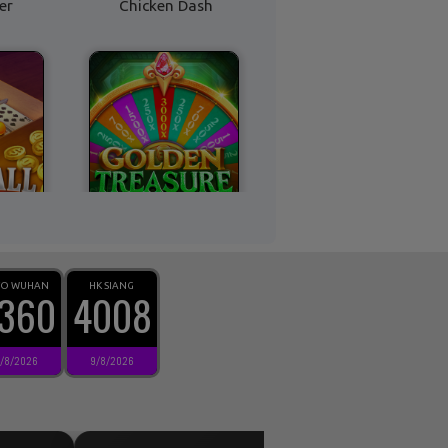
er
Chicken Dash
l
Golden Treasure
TO WUHAN
HK SIANG
360
4008
/8/2026
9/8/2026
ck
Color Game Extreme