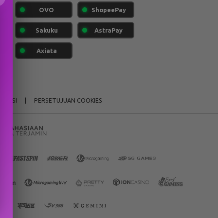
OVO
ShopeePay
Sakuku
AstraPay
l
Axiata
HILO
RIVASI
|
PERSETUJUAN COOKIES
tion
Pappu