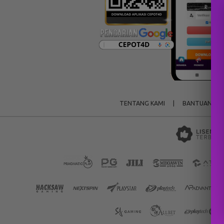
Plinko
TENTANG KAMI
|
BANTUAN
|
Tower