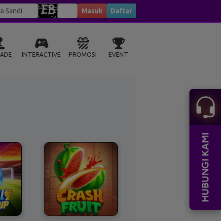
, DOMPET DIGITAL, QRIS DAN PULSA TANPA POTONGAN | INFO SELENGKAPNYA - WA :
Masuk
Daftar
ADE
INTERACTIVE
PROMOSI
EVENT