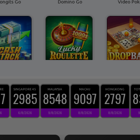
ongits Go
Domino Go
Video Pok
ash Stack
Lucky Roulette
Drop Bal
ORE
SINGAPORE 45
MALAYSIA
MACAU
HONGKONG
TO
37
2985
8548
9097
2797
8
26
6/8/2026
9/8/2026
8/8/2026
8/8/2026
9
ines Grand
Big Small Casino
Crash Pu