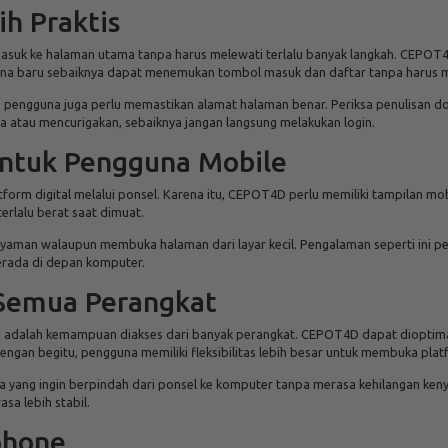
ih Praktis
asuk ke halaman utama tanpa harus melewati terlalu banyak langkah. CEPOT4
a baru sebaiknya dapat menemukan tombol masuk dan daftar tanpa harus me
ngguna juga perlu memastikan alamat halaman benar. Periksa penulisan do
da atau mencurigakan, sebaiknya jangan langsung melakukan login.
untuk Pengguna Mobile
e Gems Scratch
Boxing Extravaganza
Super Ace Sc
orm digital melalui ponsel. Karena itu, CEPOT4D perlu memiliki tampilan mo
erlalu berat saat dimuat.
aman walaupun membuka halaman dari layar kecil. Pengalaman seperti ini p
berada di depan komputer.
Semua Perangkat
ini adalah kemampuan diakses dari banyak perangkat. CEPOT4D dapat dioptim
engan begitu, pengguna memiliki fleksibilitas lebih besar untuk membuka pla
rls of Bingo
Go Goal Bingo
Bingo Adven
 yang ingin berpindah dari ponsel ke komputer tanpa merasa kehilangan ken
sa lebih stabil.
phone