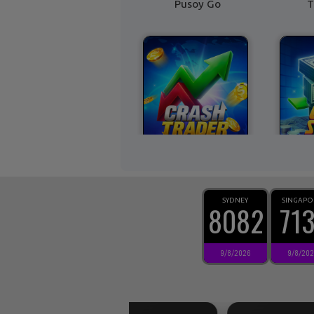
Pusoy Go
T
Crash Trader
C
SYDNEY
SINGAP
8082
71
9/8/2026
9/8/20
Plinko of Mine
M