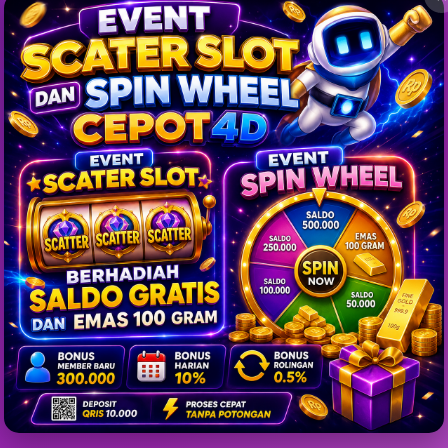
Jenius
DANA
GOPAY
LinkAja
Lain-lain
Telkomse
Keno
Wheel
Limbo
PERATURAN
|
INFORMASI BANK
|
HUBUNGI KAMI
|
KEBIJAKAN P
Mines
Go Rush
Color Predic