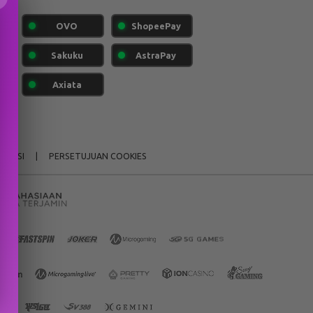
OVO
ShopeePay
Sakuku
AstraPay
l
Axiata
RIVASI
|
PERSETUJUAN COOKIES