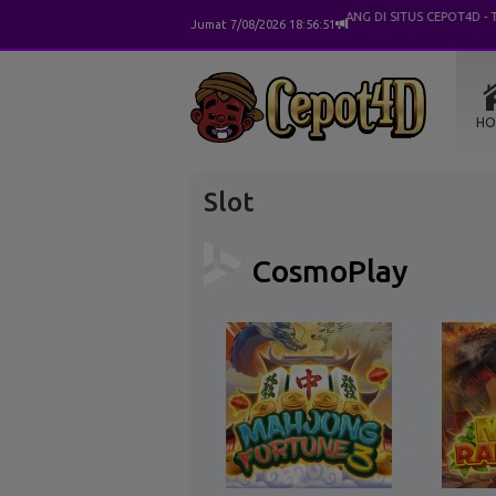
SELAMAT DATANG DI SITUS CEPOT4D - TERPERCAYA
Jumat 7/08/2026 18:56:52
HO
Slot
CosmoPlay