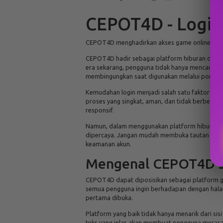
CEPOT4D - Login
CEPOT4D
menghadirkan akses game online yang
CEPOT4D hadir sebagai platform hiburan digita
era sekarang, pengguna tidak hanya mencari pl
membingungkan saat digunakan melalui ponsel,
Kemudahan login menjadi salah satu faktor pe
proses yang singkat, aman, dan tidak berbelit-
responsif.
Namun, dalam menggunakan platform hiburan onl
dipercaya. Jangan mudah membuka tautan acak da
keamanan akun.
Mengenal CEPOT4D se
CEPOT4D dapat diposisikan sebagai platform g
semua pengguna ingin berhadapan dengan halaman
pertama dibuka.
Platform yang baik tidak hanya menarik dari s
teks yang jelas akan membuat pengguna merasa