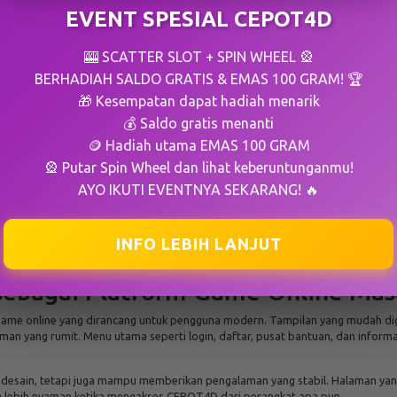
EVENT SPESIAL CEPOT4D
 Game Online Mudah dari S
🎰 SCATTER SLOT + SPIN WHEEL 🎡
 mudah dibuka dari HP maupun desktop, lengkap dengan login, daftar, dan p
BERHADIAH SALDO GRATIS & EMAS 100 GRAM! 🏆
🎁 Kesempatan dapat hadiah menarik
l yang mengutamakan kemudahan akses, tampilan praktis, dan pengalaman log
atform game online yang menarik, tetapi juga membutuhkan halaman yang cep
💰 Saldo gratis menanti
 tablet, maupun desktop.
🪙 Hadiah utama EMAS 100 GRAM
nting dalam pengalaman pengguna. Ketika seseorang ingin membuka platform 
🎡 Putar Spin Wheel dan lihat keberuntunganmu!
belit. CEPOT4D dapat menjadi pilihan bagi pengguna yang mencari akses seder
AYO IKUTI EVENTNYA SEKARANG! 🔥
ine, pengguna tetap perlu berhati-hati. Pastikan akses yang digunakan beras
ri komentar, pesan pribadi, atau promosi yang tidak jelas asalnya. Akses y
INFO LEBIH LANJUT
bagai Platform Game Online Masa
ame online yang dirancang untuk pengguna modern. Tampilan yang mudah digu
 yang rumit. Menu utama seperti login, daftar, pusat bantuan, dan informasi
isi desain, tetapi juga mampu memberikan pengalaman yang stabil. Halaman y
 lebih nyaman ketika mengakses CEPOT4D dari perangkat apa pun.