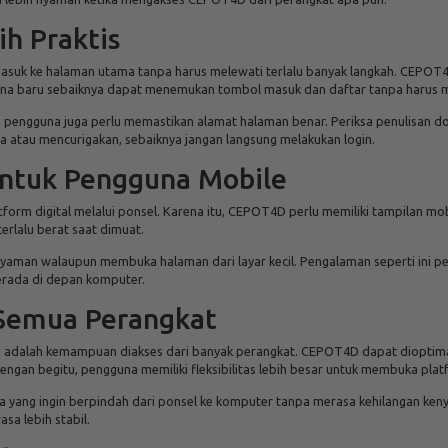
ih Praktis
asuk ke halaman utama tanpa harus melewati terlalu banyak langkah. CEPOT4
a baru sebaiknya dapat menemukan tombol masuk dan daftar tanpa harus me
ngguna juga perlu memastikan alamat halaman benar. Periksa penulisan do
da atau mencurigakan, sebaiknya jangan langsung melakukan login.
untuk Pengguna Mobile
orm digital melalui ponsel. Karena itu, CEPOT4D perlu memiliki tampilan mo
erlalu berat saat dimuat.
aman walaupun membuka halaman dari layar kecil. Pengalaman seperti ini p
berada di depan komputer.
Semua Perangkat
ini adalah kemampuan diakses dari banyak perangkat. CEPOT4D dapat dioptim
engan begitu, pengguna memiliki fleksibilitas lebih besar untuk membuka pla
 yang ingin berpindah dari ponsel ke komputer tanpa merasa kehilangan ken
sa lebih stabil.