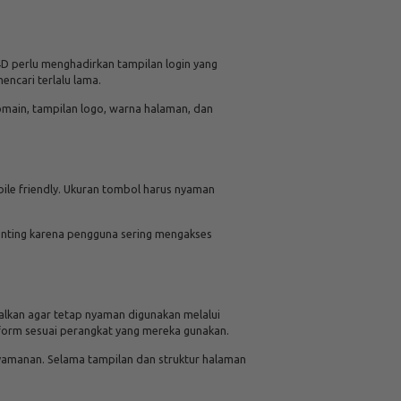
D perlu menghadirkan tampilan login yang
ncari terlalu lama.
main, tampilan logo, warna halaman, dan
bile friendly. Ukuran tombol harus nyaman
enting karena pengguna sering mengakses
alkan agar tetap nyaman digunakan melalui
tform sesuai perangkat yang mereka gunakan.
yamanan. Selama tampilan dan struktur halaman