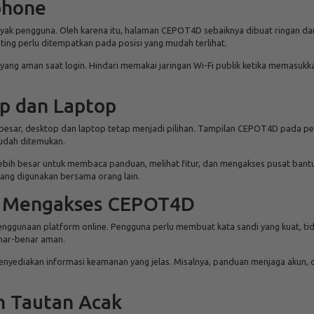
phone
ak pengguna. Oleh karena itu, halaman CEPOT4D sebaiknya dibuat ringan da
ing perlu ditempatkan pada posisi yang mudah terlihat.
ng aman saat login. Hindari memakai jaringan Wi-Fi publik ketika memasukka
op dan Laptop
besar, desktop dan laptop tetap menjadi pilihan. Tampilan CEPOT4D pada pera
mudah ditemukan.
bih besar untuk membaca panduan, melihat fitur, dan mengakses pusat bantu
ng digunakan bersama orang lain.
t Mengakses CEPOT4D
nggunaan platform online. Pengguna perlu membuat kata sandi yang kuat, ti
nar-benar aman.
enyediakan informasi keamanan yang jelas. Misalnya, panduan menjaga akun, c
an Tautan Acak