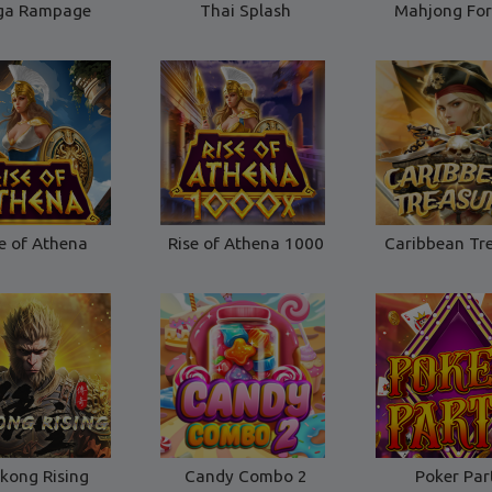
ga Rampage
Thai Splash
Mahjong For
e of Athena
Rise of Athena 1000
Caribbean Tr
kong Rising
Candy Combo 2
Poker Par