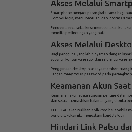
Akses Melalui Smart
Smartphone menjadi perangkat utama bagi bany
Tombol login, menu bantuan, dan informasi pent
Pengguna juga sebaiknya menggunakan koneksi ya
memiliki perlindungan yang baik.
Akses Melalui Deskt
Bagi pengguna yang lebih nyaman dengan layar 
susunan konten yang rapi dan informasi yang 
Penggunaan desktop biasanya memberi ruang le
Jangan menyimpan password pada perangkat ya
Keamanan Akun Saa
Keamanan akun adalah bagian penting dalam pe
dan selalu memastikan halaman yang dibuka be
CEPOT4D akan terlihat lebih kredibel apabila m
perlu dilakukan jika mengalami kendala login.
Hindari Link Palsu d