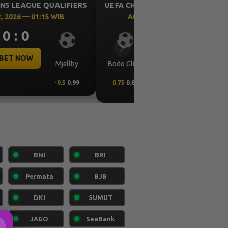
OTBALL F24 ELITE CLUB FRIENDLY
August 8, 2026 — 01:45 WIB
0 : 1
Next
BET NOW
helsea
e-Inter Milan
0
-0.93
0.00
0.69
ta
Neon Party 1000
Maybank
Mestika
UOB
BluBCA
rland
Aladdin's Lamp
×