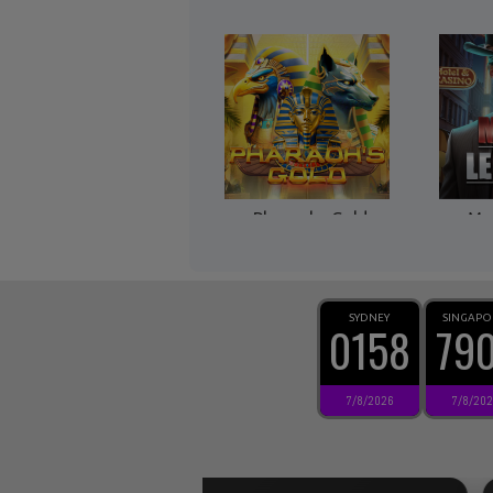
Pharaohs Gold
Ma
SYDNEY
SINGAP
0158
79
7/8/2026
7/8/20
Kunoichi Bounty
Frui