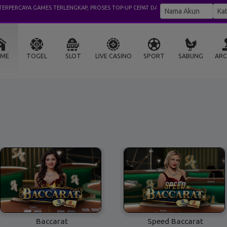
 GAMES TERLENGKAP, PROSES TOP-UP CEPAT DAN MUDAH | MENERIMA TOP-UP VIA BAN
ME
TOGEL
SLOT
LIVE CASINO
SPORT
SABUNG
ARC
Baccarat
Speed Baccarat