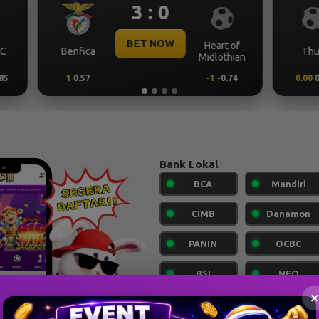
August 7, 2026 — 02:45 WIB
1 : 2
 Praha
e-Rea
BET NOW
e-Italy
e-Wales
.96
1
0.25
0.47
-0.25
-0.71
Bank Lokal
DBS
NOBU
Sinarmas
Mega
Superbank
E Money & Pulsa
Jenius
DANA