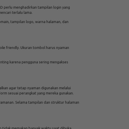
D perlu menghadirkan tampilan login yang
ncari terlalu lama.
main, tampilan logo, warna halaman, dan
bile friendly. Ukuran tombol harus nyaman
enting karena pengguna sering mengakses
alkan agar tetap nyaman digunakan melalui
tform sesuai perangkat yang mereka gunakan.
yamanan. Selama tampilan dan struktur halaman
n tidak memakan banyak waktu saat dibuka.