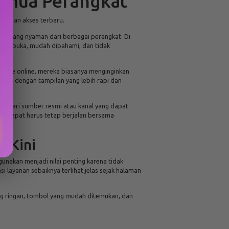
emua Perangkat
anduan akses terbaru.
in yang nyaman dari berbagai perangkat. Di
at dibuka, mudah dipahami, dan tidak
game online, mereka biasanya menginginkan
hana dengan tampilan yang lebih rapi dan
al dari sumber resmi atau kanal yang dapat
ang cepat harus tetap berjalan bersama
 Kini
nakan menjadi nilai penting karena tidak
 layanan sebaiknya terlihat jelas sejak halaman
ang ringan, tombol yang mudah ditemukan, dan