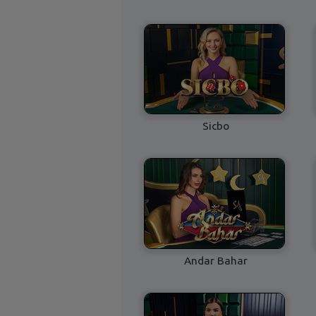
Sicbo
Andar Bahar