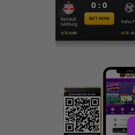
0 : 0
Previous
BET NOW
Lyon
Sparta
1
0.86
-1
0