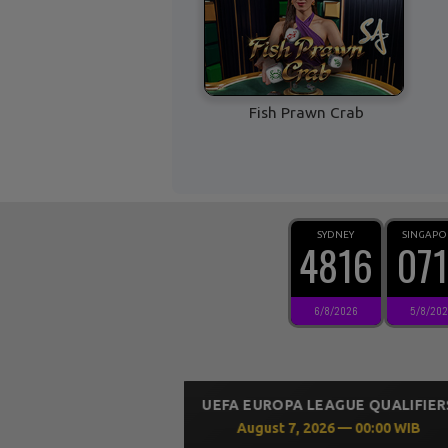
Fish Prawn Crab
SYDNEY
SINGAP
4816
07
6/8/2026
5/8/20
UEFA CHAMPIONS LEAGUE QUALIF
August 12, 2026 — 02:00 WIB