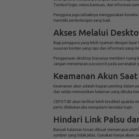
Tombol login, menu bantuan, dan informasi pent
Pengguna juga sebaiknya menggunakan koneksi ya
memiliki perlindungan yang baik.
Akses Melalui Deskt
Bagi pengguna yang lebih nyaman dengan layar 
susunan konten yang rapi dan informasi yang 
Penggunaan desktop biasanya memberi ruang le
Jangan menyimpan password pada perangkat ya
Keamanan Akun Saa
Keamanan akun adalah bagian penting dalam pe
dan selalu memastikan halaman yang dibuka be
CEPOT4D akan terlihat lebih kredibel apabila m
perlu dilakukan jika mengalami kendala login.
Hindari Link Palsu d
Banyak halaman tiruan dibuat menyerupai platf
sumber yang tidak jelas. Gunakan hanya akses y