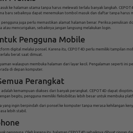
asuk ke halaman utama tanpa harus melewati terlalu banyak langkah. CEPOT4
a baru sebaiknya dapat menemukan tombol masuk dan daftar tanpa harus me
ngguna juga perlu memastikan alamat halaman benar. Periksa penulisan do
da atau mencurigakan, sebaiknya jangan langsung melakukan login.
untuk Pengguna Mobile
orm digital melalui ponsel. Karena itu, CEPOT4D perlu memiliki tampilan mo
erlalu berat saat dimuat.
aman walaupun membuka halaman dari layar kecil. Pengalaman seperti ini p
berada di depan komputer.
Semua Perangkat
ini adalah kemampuan diakses dari banyak perangkat. CEPOT4D dapat dioptim
engan begitu, pengguna memiliki fleksibilitas lebih besar untuk membuka pla
 yang ingin berpindah dari ponsel ke komputer tanpa merasa kehilangan ken
sa lebih stabil.
phone
ak pengguna. Oleh karena itu, halaman CEPOT4D sebaiknya dibuat ringan da