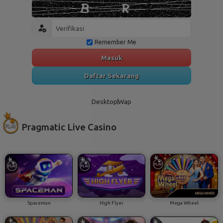
Remember Me
Masuk
Daftar Sekarang
Desktop
Wap
Pragmatic Live Casino
Spaceman
High Flyer
Mega Wheel