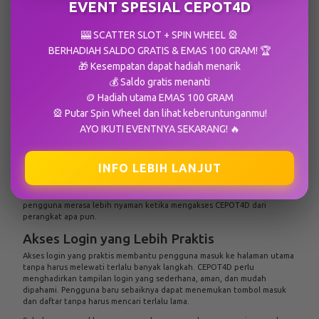
EVENT SPESIAL CEPOT4D
perlu berhati-hati. Pastikan akses yang digunakan berasal dari sumber
resmi atau kanal yang dapat dipercaya. Jangan mudah membuka tautan
acak dari komentar, pesan pribadi, atau promosi yang tidak jelas asalnya.
🎰 SCATTER SLOT + SPIN WHEEL 🎡
Akses yang cepat harus tetap berjalan bersama keamanan akun.
BERHADIAH SALDO GRATIS & EMAS 100 GRAM! 🏆
Mengenal CEPOT4D sebagai Platform Game
🎁 Kesempatan dapat hadiah menarik
Online Masa Kini
💰 Saldo gratis menanti
CEPOT4D dapat diposisikan sebagai platform game online yang
🪙 Hadiah utama EMAS 100 GRAM
dirancang untuk pengguna modern. Tampilan yang mudah digunakan
🎡 Putar Spin Wheel dan lihat keberuntunganmu!
menjadi nilai penting karena tidak semua pengguna ingin berhadapan
AYO IKUTI EVENTNYA SEKARANG! 🔥
dengan halaman yang rumit. Menu utama seperti login, daftar, pusat
bantuan, dan informasi layanan sebaiknya terlihat jelas sejak halaman
pertama dibuka.
INFO LEBIH LANJUT
Platform yang baik tidak hanya menarik dari sisi desain, tetapi juga
mampu memberikan pengalaman yang stabil. Halaman yang ringan,
tombol yang mudah ditemukan, dan teks yang jelas akan membuat
pengguna merasa lebih nyaman ketika mengakses CEPOT4D dari
perangkat apa pun.
Akses Login yang Lebih Praktis
Akses login yang praktis membantu pengguna masuk ke halaman utama
tanpa harus melewati terlalu banyak langkah. CEPOT4D perlu
menghadirkan tampilan login yang sederhana, aman, dan mudah
dipahami. Pengguna baru sebaiknya dapat menemukan tombol masuk
dan daftar tanpa harus mencari terlalu lama.