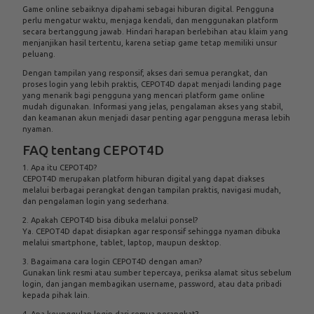
Game online sebaiknya dipahami sebagai hiburan digital. Pengguna
perlu mengatur waktu, menjaga kendali, dan menggunakan platform
secara bertanggung jawab. Hindari harapan berlebihan atau klaim yang
menjanjikan hasil tertentu, karena setiap game tetap memiliki unsur
peluang.
Dengan tampilan yang responsif, akses dari semua perangkat, dan
proses login yang lebih praktis, CEPOT4D dapat menjadi landing page
yang menarik bagi pengguna yang mencari platform game online
mudah digunakan. Informasi yang jelas, pengalaman akses yang stabil,
dan keamanan akun menjadi dasar penting agar pengguna merasa lebih
nyaman.
FAQ tentang CEPOT4D
1. Apa itu CEPOT4D?
CEPOT4D merupakan platform hiburan digital yang dapat diakses
melalui berbagai perangkat dengan tampilan praktis, navigasi mudah,
dan pengalaman login yang sederhana.
2. Apakah CEPOT4D bisa dibuka melalui ponsel?
Ya. CEPOT4D dapat disiapkan agar responsif sehingga nyaman dibuka
melalui smartphone, tablet, laptop, maupun desktop.
3. Bagaimana cara login CEPOT4D dengan aman?
Gunakan link resmi atau sumber tepercaya, periksa alamat situs sebelum
login, dan jangan membagikan username, password, atau data pribadi
kepada pihak lain.