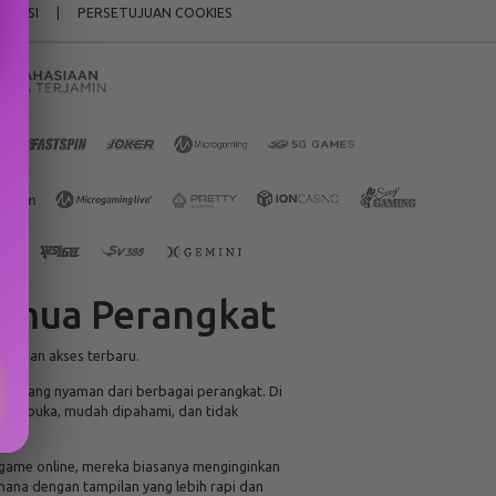
RIVASI
|
PERSETUJUAN COOKIES
emua Perangkat
anduan akses terbaru.
in yang nyaman dari berbagai perangkat. Di
at dibuka, mudah dipahami, dan tidak
game online, mereka biasanya menginginkan
hana dengan tampilan yang lebih rapi dan