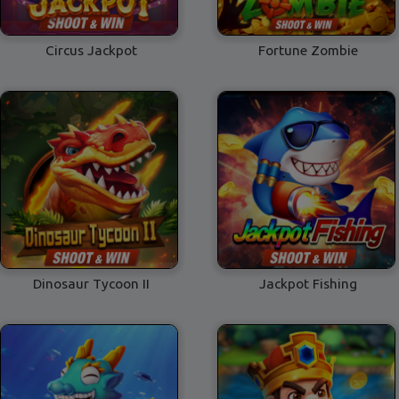
Circus Jackpot
Fortune Zombie
Dinosaur Tycoon II
Jackpot Fishing