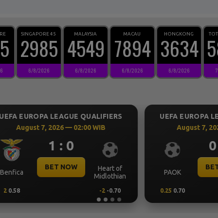
ORE
SINGAPORE 45
MALAYSIA
MACAU
HONGKONG
TO
15
2985
4549
7894
3634
5
26
6/8/2026
6/8/2026
6/8/2026
6/8/2026
7
ERS
E-FOOTBALL F24 INTERNATIONAL
E-FO
FRIENDLY
August 7, 2026 — 02:00 WIB
0 : 0
ngur
e-AS
avik
BET NOW
e-Argentina
e-Italy
-0.67
-0.
0.25
0.70
-0.25
-0.94