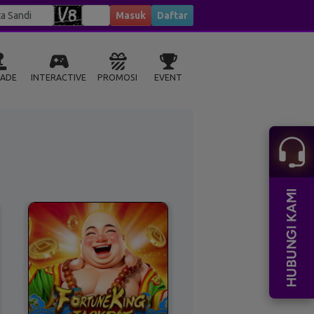
DOMPET DIGITAL, QRIS DAN PULSA TANPA POTONGAN | INFO SELENGKAPNYA - WA : 6
Masuk
Daftar
ADE
INTERACTIVE
PROMOSI
EVENT