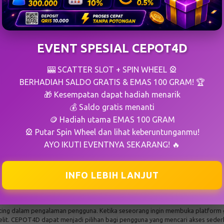
PERATURAN
|
INFORMASI BANK
|
HUBUNGI KAMI
|
KEBIJAKAN P
EVENT SPESIAL CEPOT4D
🎰 SCATTER SLOT + SPIN WHEEL 🎡
BERHADIAH SALDO GRATIS & EMAS 100 GRAM! 🏆
🎁 Kesempatan dapat hadiah menarik
💰 Saldo gratis menanti
🪙 Hadiah utama EMAS 100 GRAM
🎡 Putar Spin Wheel dan lihat keberuntunganmu!
 Game Online Mudah dari S
AYO IKUTI EVENTNYA SEKARANG! 🔥
 mudah dibuka dari HP maupun desktop, lengkap dengan login, daftar, dan p
INFO LEBIH LANJUT
l yang mengutamakan kemudahan akses, tampilan praktis, dan pengalaman log
atform game online yang menarik, tetapi juga membutuhkan halaman yang cep
 tablet, maupun desktop.
nting dalam pengalaman pengguna. Ketika seseorang ingin membuka platform 
belit. CEPOT4D dapat menjadi pilihan bagi pengguna yang mencari akses seder