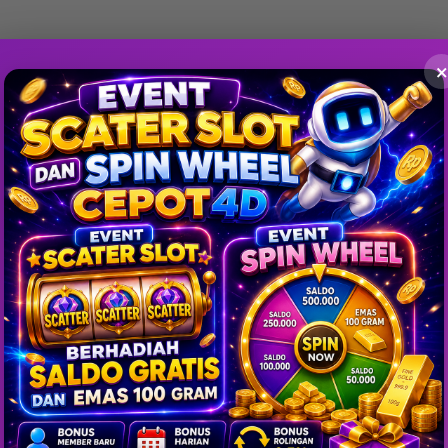
Bank Lokal
DBS
NOBU
Sinarmas
Mega
Superbank
E Money & Pulsa
Jenius
DANA
GOPAY
LinkAja
Lain-lain
Telkomse