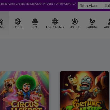
MES TERLENGKAP, PROSES TOP-UP CEPAT DAN MUDAH | MENERIMA TOP-UP VIA BANK, 
ME
TOGEL
SLOT
LIVE CASINO
SPORT
SABUNG
ARC