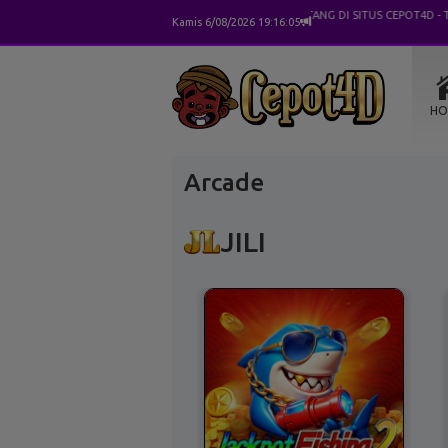
SELAMAT DATANG DI SITUS CEPOT4D - TERPERCAYA GA
Kamis 6/08/2026 19:16:07
HO
Arcade
JILI