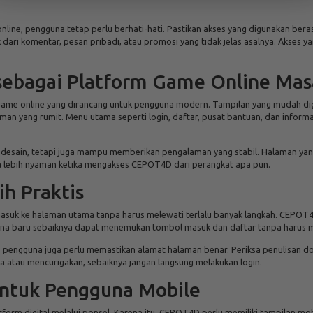
ine, pengguna tetap perlu berhati-hati. Pastikan akses yang digunakan beras
ri komentar, pesan pribadi, atau promosi yang tidak jelas asalnya. Akses y
bagai Platform Game Online Masa
ame online yang dirancang untuk pengguna modern. Tampilan yang mudah digu
 yang rumit. Menu utama seperti login, daftar, pusat bantuan, dan informasi
isi desain, tetapi juga mampu memberikan pengalaman yang stabil. Halaman y
 lebih nyaman ketika mengakses CEPOT4D dari perangkat apa pun.
ih Praktis
asuk ke halaman utama tanpa harus melewati terlalu banyak langkah. CEPOT4
a baru sebaiknya dapat menemukan tombol masuk dan daftar tanpa harus me
ngguna juga perlu memastikan alamat halaman benar. Periksa penulisan do
da atau mencurigakan, sebaiknya jangan langsung melakukan login.
untuk Pengguna Mobile
orm digital melalui ponsel. Karena itu, CEPOT4D perlu memiliki tampilan mo