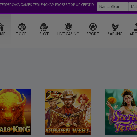
 GAMES TERLENGKAP, PROSES TOP-UP CEPAT DAN MUDAH | MENERIMA TOP-UP VIA BAN
ME
TOGEL
SLOT
LIVE CASINO
SPORT
SABUNG
ARC