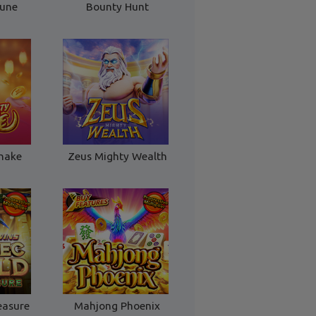
tune
Bounty Hunt
Snake
Zeus Mighty Wealth
easure
Mahjong Phoenix