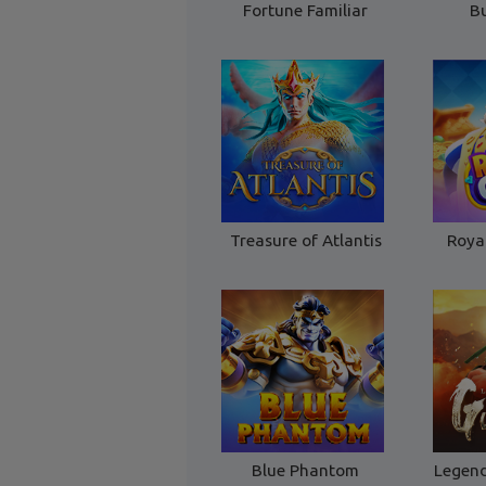
Fortune Familiar
Bu
Treasure of Atlantis
Roya
Blue Phantom
Legen