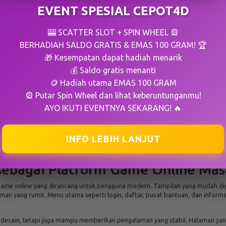
EVENT SPESIAL CEPOT4D
 Game Online Mudah dari S
🎰 SCATTER SLOT + SPIN WHEEL 🎡
BERHADIAH SALDO GRATIS & EMAS 100 GRAM! 🏆
 mudah dibuka dari HP maupun desktop, lengkap dengan login, daftar, dan p
🎁 Kesempatan dapat hadiah menarik
l yang mengutamakan kemudahan akses, tampilan praktis, dan pengalaman log
Mr. Hippo
Ocean Chest
Princess Of 
💰 Saldo gratis menanti
atform game online yang menarik, tetapi juga membutuhkan halaman yang cep
 tablet, maupun desktop.
🪙 Hadiah utama EMAS 100 GRAM
🎡 Putar Spin Wheel dan lihat keberuntunganmu!
nting dalam pengalaman pengguna. Ketika seseorang ingin membuka platform 
belit. CEPOT4D dapat menjadi pilihan bagi pengguna yang mencari akses seder
AYO IKUTI EVENTNYA SEKARANG! 🔥
ine, pengguna tetap perlu berhati-hati. Pastikan akses yang digunakan beras
INFO LEBIH LANJUT
ri komentar, pesan pribadi, atau promosi yang tidak jelas asalnya. Akses y
bagai Platform Game Online Masa
cky Tycoon
Shake Boom Boom
Shake Thai 
ame online yang dirancang untuk pengguna modern. Tampilan yang mudah digu
 yang rumit. Menu utama seperti login, daftar, pusat bantuan, dan informasi
isi desain, tetapi juga mampu memberikan pengalaman yang stabil. Halaman y