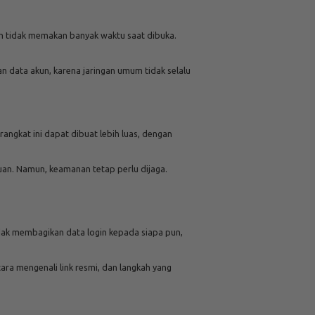
n tidak memakan banyak waktu saat dibuka.
n data akun, karena jaringan umum tidak selalu
ngkat ini dapat dibuat lebih luas, dengan
an. Namun, keamanan tetap perlu dijaga.
dak membagikan data login kepada siapa pun,
ara mengenali link resmi, dan langkah yang