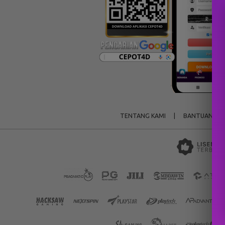
Fruit Tycoon
TENTANG KAMI
|
BANTUAN
|
Honey 888
H