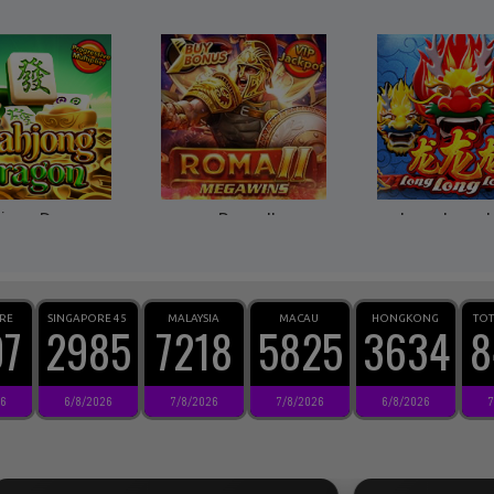
jong Dragon
Roma II
Long Long 
ORE
SINGAPORE 45
MALAYSIA
MACAU
HONGKONG
TO
07
2985
7218
5825
3634
8
26
6/8/2026
7/8/2026
7/8/2026
6/8/2026
7
ssic Fruits 7
7 Dragons
5 Fortune S