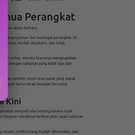
emua Perangkat
anduan akses terbaru.
in yang nyaman dari berbagai perangkat. Di
Crime
Princess of RA
at dibuka, mudah dipahami, dan tidak
game online, mereka biasanya menginginkan
hana dengan tampilan yang lebih rapi dan
al dari sumber resmi atau kanal yang dapat
ang cepat harus tetap berjalan bersama
 Kini
Thai
Soccer King
nakan menjadi nilai penting karena tidak
 layanan sebaiknya terlihat jelas sejak halaman
ang ringan, tombol yang mudah ditemukan, dan