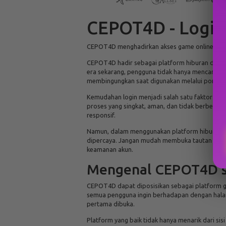
CEPOT4D - Login
CEPOT4D
menghadirkan akses game online yang
CEPOT4D hadir sebagai platform hiburan digita
Maya Quest
era sekarang, pengguna tidak hanya mencari pl
membingungkan saat digunakan melalui ponsel,
Kemudahan login menjadi salah satu faktor pe
proses yang singkat, aman, dan tidak berbelit-
responsif.
Namun, dalam menggunakan platform hiburan onl
dipercaya. Jangan mudah membuka tautan acak da
keamanan akun.
Mengenal CEPOT4D se
Prosperity Dragon
Ri
CEPOT4D dapat diposisikan sebagai platform g
semua pengguna ingin berhadapan dengan halaman
pertama dibuka.
Platform yang baik tidak hanya menarik dari s