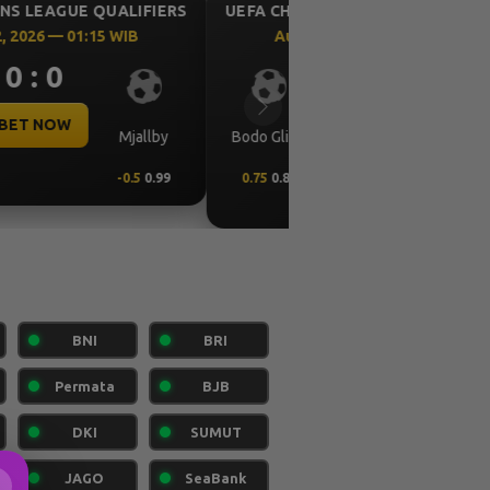
FOOTBALL F24 INTERNATIONAL
FRIENDLY
August 7, 2026 — 22:00 WIB
0 : 0
Next
BET NOW
ermany
e-England
nkey
Diamond 7
0
0.00
0.00
0.00
Maybank
Mestika
UOB
BluBCA
oad
Forest Secret
×